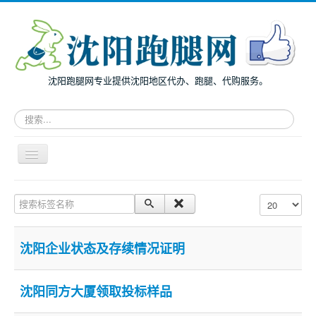
沈阳跑腿网专业提供沈阳地区代办、跑腿、代购服务。
请
输
入
关
导
键
航
词，
开
搜
主页
关
搜索标签名称
每页显示条数
索
面向个人
跑
腿
面向企业
服
沈阳企业状态及存续情况证明
务
跑腿案例
服务指南
沈阳同方大厦领取投标样品
兔度动态