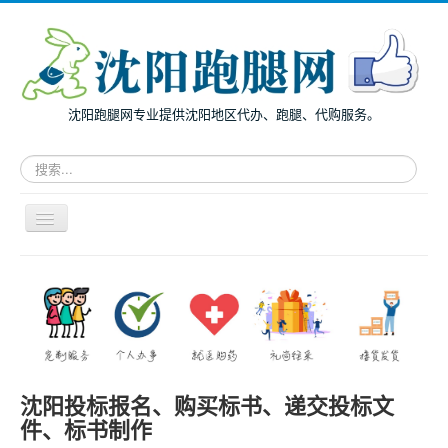
沈阳跑腿网专业提供沈阳地区代办、跑腿、代购服务。
请
输
入
关
导
键
航
词，
开
搜
主页
关
索
面向个人
跑
腿
面向企业
服
务
跑腿案例
沈阳投标报名、购买标书、递交投标文
服务指南
件、标书制作
兔度动态