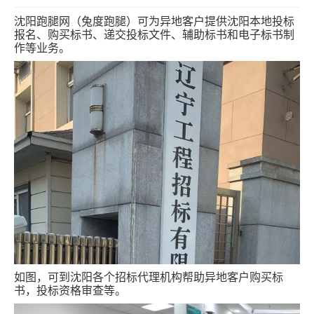
跑腿网店
沈阳跑腿网（兔度跑腿）可为异地客户提供沈阳本地投标
报名、购买标书、递交投标文件、辅助标书和电子标书制
作等业务。
如图，可到沈阳各个招标代理机构帮助异地客户购买标
书，投标资格审查等。