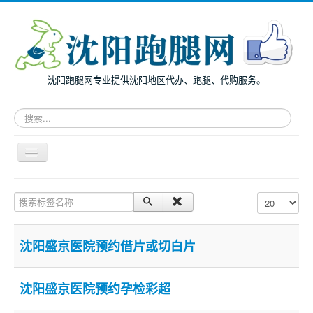
沈阳跑腿网专业提供沈阳地区代办、跑腿、代购服务。
请
输
入
关
导
键
航
词，
开
搜
主页
关
搜索标签名称
每页显示条数
索
面向个人
跑
腿
面向企业
服
沈阳盛京医院预约借片或切白片
务
跑腿案例
服务指南
沈阳盛京医院预约孕检彩超
兔度动态