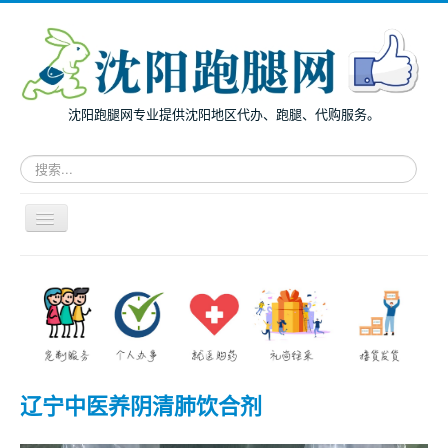
沈阳跑腿网专业提供沈阳地区代办、跑腿、代购服务。
请
输
入
关
导
键
航
词，
开
搜
主页
关
索
面向个人
跑
腿
面向企业
服
务
跑腿案例
辽宁中医养阴清肺饮合剂
服务指南
兔度动态