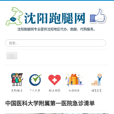
沈阳跑腿网专业提供沈阳地区代办、跑腿、代购服务。
请
输
入
关
导
键
航
词，
开
搜
主页
关
索
面向个人
跑
腿
面向企业
服
务
跑腿案例
中国医科大学附属第一医院急诊清单
服务指南
兔度动态