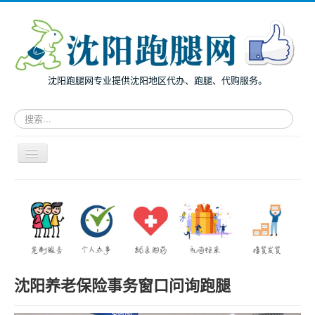
沈阳跑腿网专业提供沈阳地区代办、跑腿、代购服务。
请
输
入
关
导
键
航
词，
开
搜
主页
关
索
面向个人
跑
腿
面向企业
服
务
跑腿案例
沈阳养老保险事务窗口问询跑腿
服务指南
兔度动态