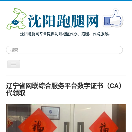
沈阳跑腿网专业提供沈阳地区代办、跑腿、代购服务。
请
输
入
关
导
键
航
词，
开
搜
主页
关
辽宁省网联综合服务平台数字证书（CA）
索
面向个人
跑
代领取
腿
面向企业
服
务
跑腿案例
服务指南
兔度动态