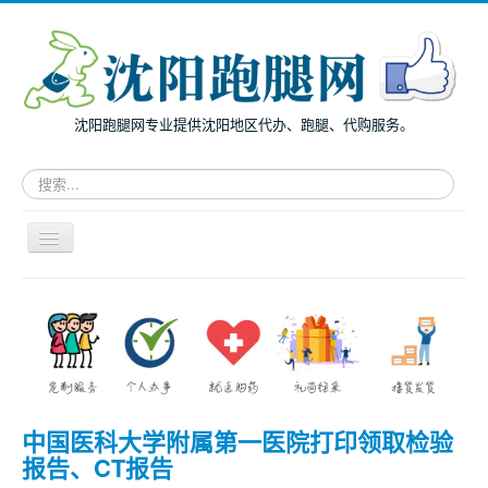
沈阳跑腿网专业提供沈阳地区代办、跑腿、代购服务。
请
输
入
关
导
键
航
词，
开
搜
主页
关
索
面向个人
跑
腿
面向企业
服
务
跑腿案例
中国医科大学附属第一医院打印领取检验
服务指南
报告、CT报告
兔度动态