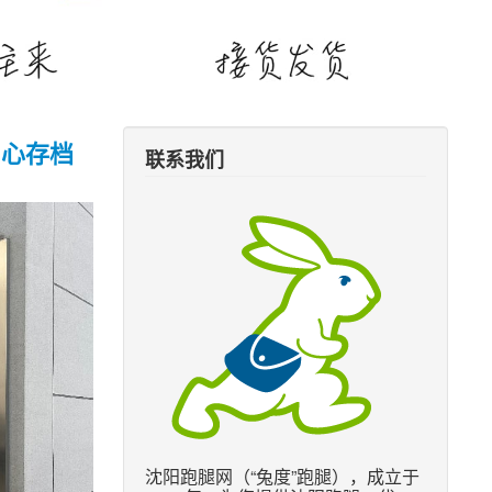
中心存档
联系我们
沈阳跑腿网（“兔度”跑腿），成立于