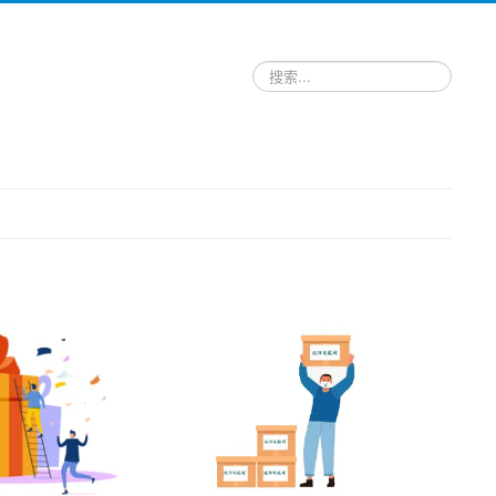
请
输
入
关
键
词，
搜
索
跑
腿
服
务