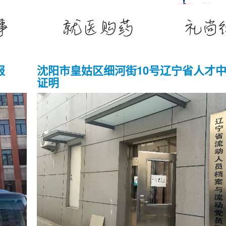
报
沈阳市皇姑区细河街10号辽宁省人才
证明