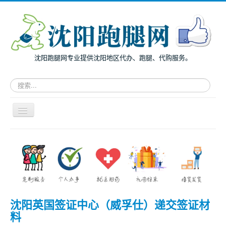
沈阳跑腿网专业提供沈阳地区代办、跑腿、代购服务。
请
输
入
关
导
键
航
词，
开
搜
主页
关
索
面向个人
跑
腿
面向企业
服
务
跑腿案例
沈阳英国签证中心（威孚仕）递交签证材
服务指南
料
兔度动态